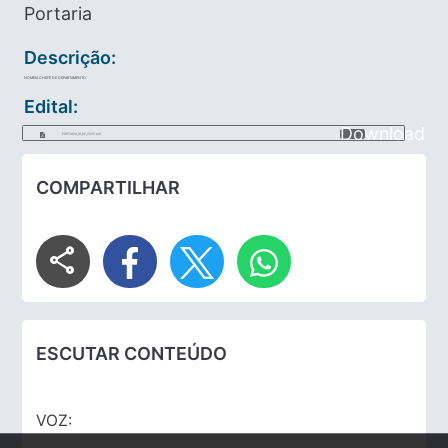
Portaria
Descrição:
NOMEIA CHEFE DE DEPARTAMENTO
Edital:
Download
PORTARIA_61_DE_2025.pdf
COMPARTILHAR
share
ESCUTAR CONTEÚDO
VOZ: