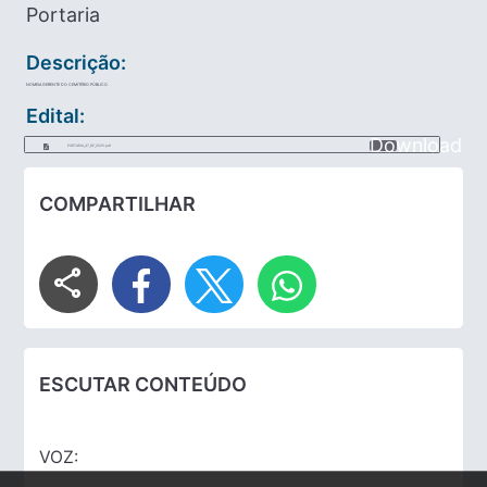
Portaria
Descrição:
NOMEIA GERENTE DO CEMITÉRIO PÚBLICO
Edital:
Download
PORTARIA_47_DE_2025.pdf
COMPARTILHAR
share
ESCUTAR CONTEÚDO
VOZ: