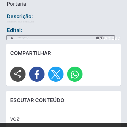
Portaria
Descrição:
NOMEIA SUB GESTOR GERAL DE RECURSOS HUMANOS
Edital:
Download
PORTARIA_39_DE_2025.pdf
COMPARTILHAR
share
ESCUTAR CONTEÚDO
VOZ: