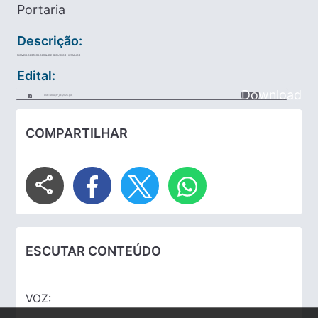
Portaria
Descrição:
NOMEIA GESTORA GERAL DE RECURSOS HUMANOS
Edital:
Download
PORTARIA_37_DE_2025.pdf
COMPARTILHAR
share
ESCUTAR CONTEÚDO
VOZ: