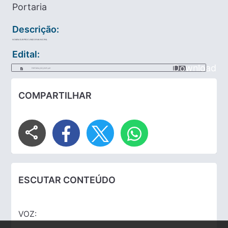
Portaria
Descrição:
NOMEIA SUB PROCURADOR MUNICIPAL
Edital:
Download
PORTARIA_032_2025.pdf
COMPARTILHAR
share
ESCUTAR CONTEÚDO
VOZ: