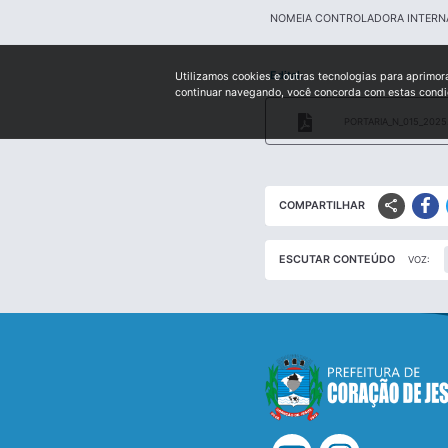
NOMEIA CONTROLADORA INTERN
Edital:
Utilizamos cookies e outras tecnologias para aprimor
continuar navegando, você concorda com estas cond
PORTARIA_N_015_2025
share
COMPARTILHAR
ESCUTAR CONTEÚDO
VOZ: