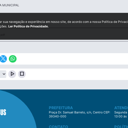
A MUNICIPAL
ar sua navegação e experiência em nosso site, de acordo com a nossa Política de Privac
ições.
Ler Política de Privacidade.
.pdf
play_arrow
stop
PREFEITURA
ATEND
Praça Dr. Samuel Barreto, s/n, Centro CEP:
Segunda à
39340-000
13:00 às
CONTATO
POLÍTI