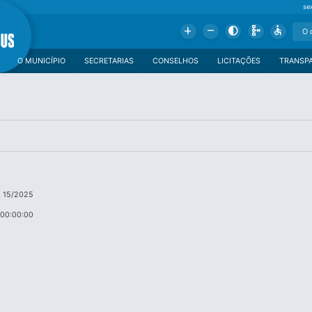
se
Add
Remove
Contrast
Schema
Accessible
O MUNICÍPIO
SECRETARIAS
CONSELHOS
LICITAÇÕES
TRANSP
. 15/2025
 00:00:00