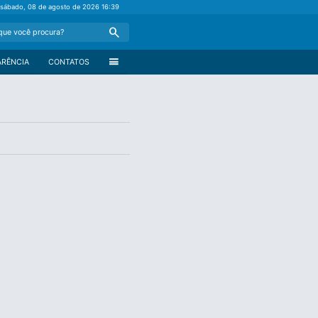
sábado, 08 de agosto de 2026
16:39
Search
menu
ARÊNCIA
CONTATOS