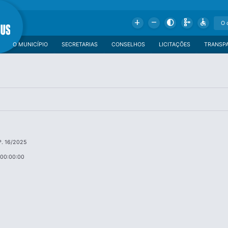
Add
Remove
Contrast
Schema
Accessible
O MUNICÍPIO
SECRETARIAS
CONSELHOS
LICITAÇÕES
TRANSP
º. 16/2025
 00:00:00