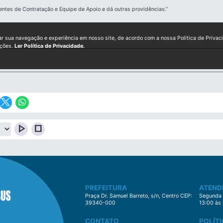
ntes de Contratação e Equipe de Apoio e dá outras providências.”
ar sua navegação e experiência em nosso site, de acordo com a nossa Política de Privac
ições.
Ler Política de Privacidade.
play_arrow
stop
PREFEITURA
ATEND
Praça Dr. Samuel Barreto, s/n, Centro CEP:
Segunda à
39340-000
13:00 às
CONTATO
POLÍTI