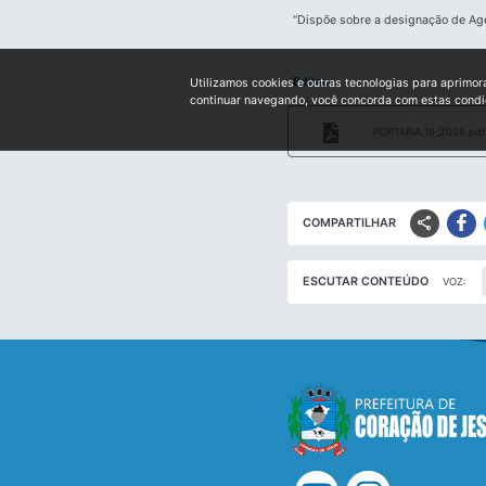
“Dispõe sobre a designação de Age
Edital:
Utilizamos cookies e outras tecnologias para aprimor
continuar navegando, você concorda com estas cond
PORTARIA_16_2025.pdf
share
COMPARTILHAR
ESCUTAR CONTEÚDO
VOZ: