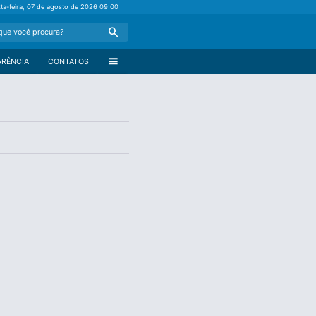
xta-feira, 07 de agosto de 2026
09:00
Search
menu
ARÊNCIA
CONTATOS