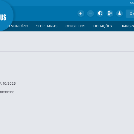
se
Add
Remove
Contrast
Schema
Accessible
O MUNICÍPIO
SECRETARIAS
CONSELHOS
LICITAÇÕES
TRANSP
º. 10/2025
 00:00:00