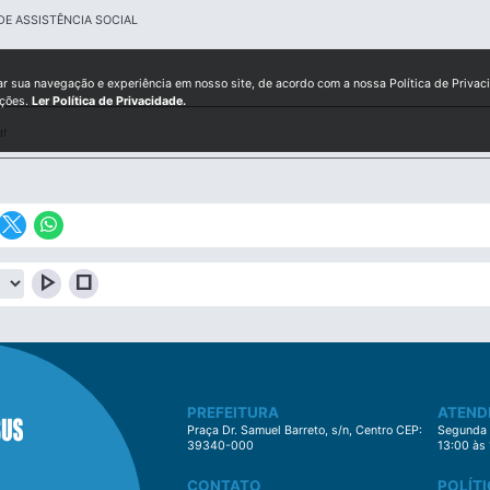
DE ASSISTÊNCIA SOCIAL
ar sua navegação e experiência em nosso site, de acordo com a nossa Política de Privac
ições.
Ler Política de Privacidade.
df
play_arrow
stop
PREFEITURA
ATEND
Praça Dr. Samuel Barreto, s/n, Centro CEP:
Segunda à
39340-000
13:00 às
CONTATO
POLÍTI