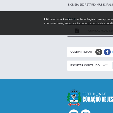
NOMEIA SECRETÁRIO MUNICIPAL 
Edital:
Utilizamos cookies e outras tecnologias para aprimor
continuar navegando, você concorda com estas cond
PORTARIA_010_2025.p
share
COMPARTILHAR
ESCUTAR CONTEÚDO
VOZ: