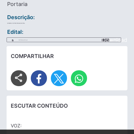
Portaria
Descrição:
NOMEIA CONTADORA MUNICIPAL.
Edital:
Download
PORTARIA_2025.pdf
COMPARTILHAR
share
ESCUTAR CONTEÚDO
VOZ: