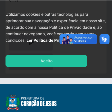
VOZ:
Utilizamos cookies e outras tecnologias para
aprimorar sua navegação e experiência em nosso site,
de acordo com a nossa Política de Privacidade e, ao
continuar navegando, você concorda com estas
play_arrow
condições.
Ler Política de Privacidade.
stop
Aceito