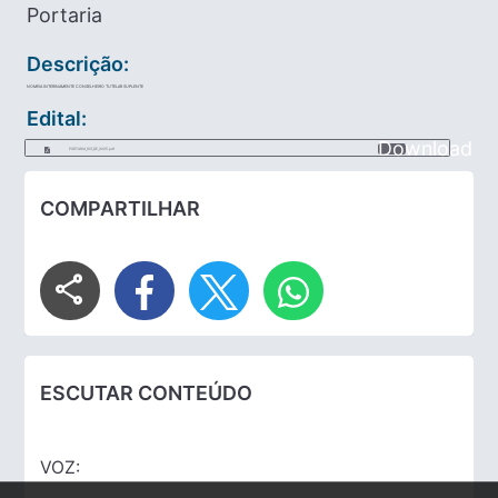
Portaria
Descrição:
NOMEIA INTERINAMENTE CONSELHEIRO TUTELAR SUPLENTE
Edital:
Download
PORTARIA_103_DE_2025.pdf
COMPARTILHAR
share
ESCUTAR CONTEÚDO
VOZ: