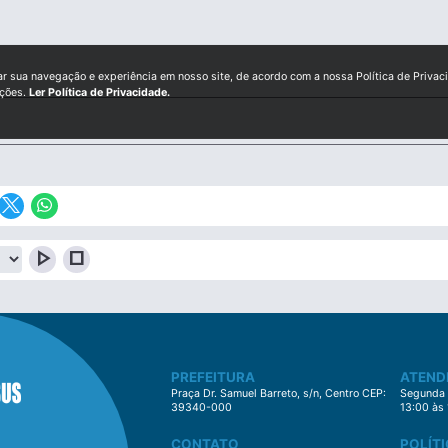
ar sua navegação e experiência em nosso site, de acordo com a nossa Política de Privac
ições.
Ler Política de Privacidade.
play_arrow
stop
PREFEITURA
ATEND
Praça Dr. Samuel Barreto, s/n, Centro CEP:
Segunda à
39340-000
13:00 às
CONTATO
POLÍTI