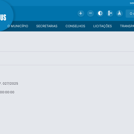
se
Add
Remove
Contrast
Schema
Accessible
O MUNICÍPIO
SECRETARIAS
CONSELHOS
LICITAÇÕES
TRANSP
º. 027/2025
 00:00:00