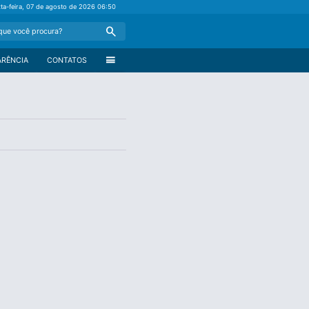
xta-feira, 07 de agosto de 2026
06:50
Search
menu
ARÊNCIA
CONTATOS