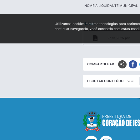
NOMEIA LIQUIDANTE MUNICIPAL
Edital:
Utilizamos cookies e outras tecnologias para aprimor
continuar navegando, você concorda com estas cond
27_de_2025.pdf
share
COMPARTILHAR
ESCUTAR CONTEÚDO
VOZ: