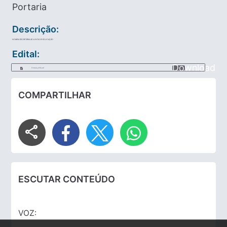
Portaria
Descrição:
NOMEIA SECRETÁRIA ADJUNTA DE EDUCAÇÃO
Edital:
Download
Portaria_058.pdf
COMPARTILHAR
share
ESCUTAR CONTEÚDO
VOZ: