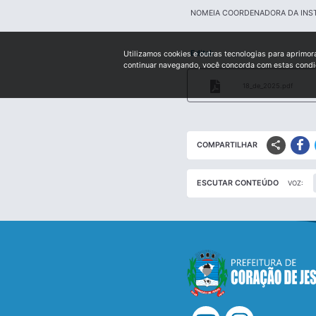
NOMEIA COORDENADORA DA INSTI
Edital:
Utilizamos cookies e outras tecnologias para aprimor
continuar navegando, você concorda com estas cond
18_de_2025.pdf
share
COMPARTILHAR
ESCUTAR CONTEÚDO
VOZ: