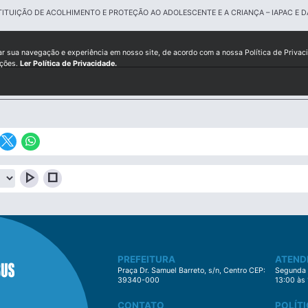
TUIÇÃO DE ACOLHIMENTO E PROTEÇÃO AO ADOLESCENTE E A CRIANÇA – IAPAC E D
ar sua navegação e experiência em nosso site, de acordo com a nossa Política de Privac
ições.
Ler Política de Privacidade.
play_arrow
stop
PREFEITURA
ATEND
Praça Dr. Samuel Barreto, s/n, Centro CEP:
Segunda à
39340-000
13:00 às
CONTATO
POLÍTI