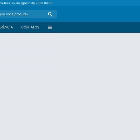
xta-feira, 07 de agosto de 2026
04:36
Search
menu
ARÊNCIA
CONTATOS