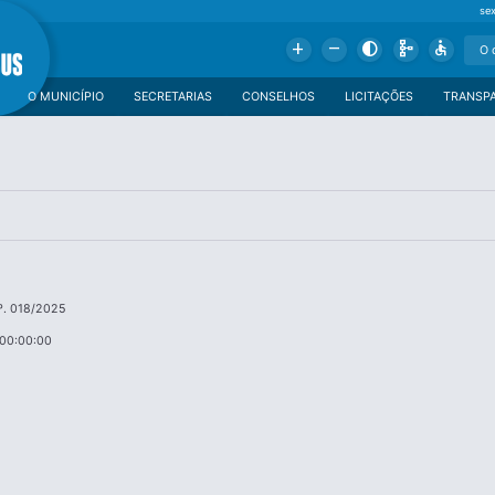
se
Add
Remove
Contrast
Schema
Accessible
O MUNICÍPIO
SECRETARIAS
CONSELHOS
LICITAÇÕES
TRANSP
º. 018/2025
 00:00:00