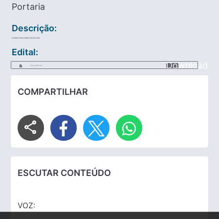
Portaria
Descrição:
NOMEIA TESOUREIRO MUNICIPAL
Edital:
Download
03_de_2025.pdf
COMPARTILHAR
share
ESCUTAR CONTEÚDO
VOZ: