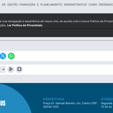
AL DE GESTÃO FINANCEIRA E PLANEJAMENTO ADMINISTRATIVO COMO ORDENAD
ar sua navegação e experiência em nosso site, de acordo com a nossa Política de Privac
ições.
Ler Política de Privacidade.
play_arrow
stop
PREFEITURA
ATEND
Praça Dr. Samuel Barreto, s/n, Centro CEP:
Segunda à
39340-000
13:00 às