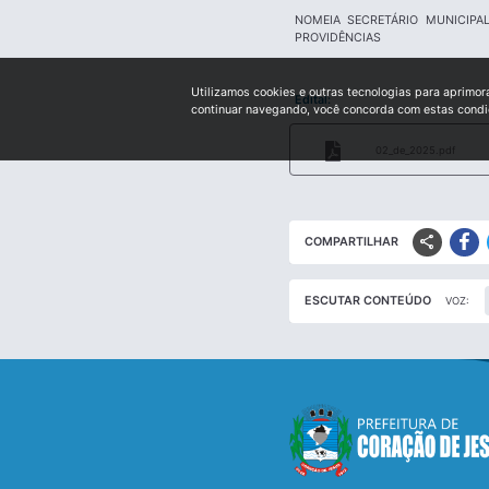
NOMEIA SECRETÁRIO MUNICIP
PROVIDÊNCIAS
Utilizamos cookies e outras tecnologias para aprimor
Edital:
continuar navegando, você concorda com estas cond
02_de_2025.pdf
share
COMPARTILHAR
ESCUTAR CONTEÚDO
VOZ: