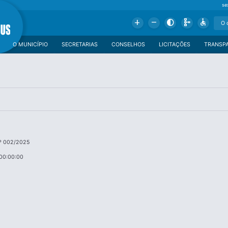
se
Add
Remove
Contrast
Schema
Accessible
O MUNICÍPIO
SECRETARIAS
CONSELHOS
LICITAÇÕES
TRANSP
º 002/2025
00:00:00