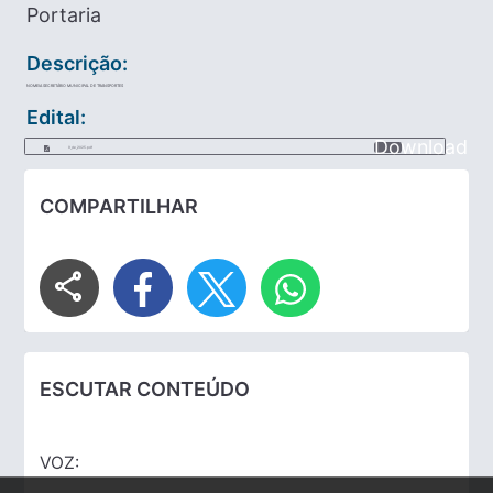
Portaria
Descrição:
NOMEIA SECRETÁRIO MUNICIPAL DE TRANSPORTES
Edital:
Download
9_de_2025.pdf
COMPARTILHAR
share
ESCUTAR CONTEÚDO
VOZ: