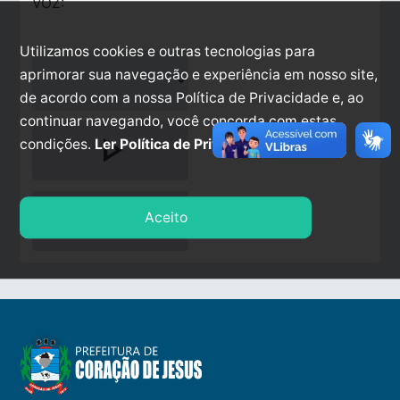
VOZ:
Utilizamos cookies e outras tecnologias para
aprimorar sua navegação e experiência em nosso site,
de acordo com a nossa Política de Privacidade e, ao
continuar navegando, você concorda com estas
play_arrow
condições.
Ler Política de Privacidade.
stop
Aceito