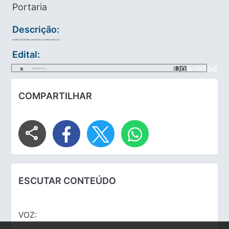
Portaria
Descrição:
NOMEIA SECRETÁRIO MUNICIPAL DE OBRAS PÚBLICAS
Edital:
Download
PORTARIA_117.pdf
COMPARTILHAR
share
ESCUTAR CONTEÚDO
VOZ: