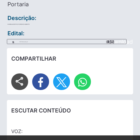
Portaria
Descrição:
NOMEIA AGENTE DE DESENVOLVIMENTO
Edital:
Download
PORTARIA_108.pdf
COMPARTILHAR
share
ESCUTAR CONTEÚDO
VOZ: