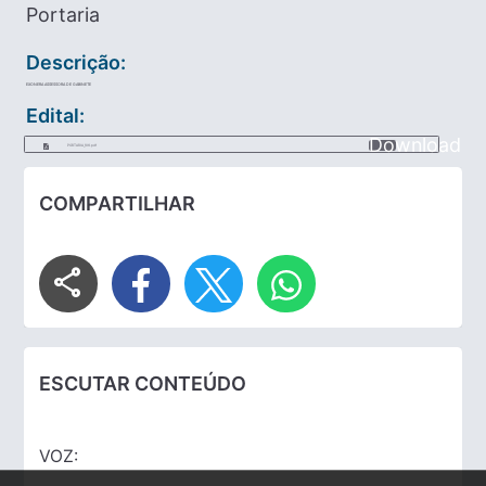
Portaria
Descrição:
EXONERA ASSESSORA DE GABINETE
Edital:
Download
PORTARIA_106.pdf
COMPARTILHAR
share
ESCUTAR CONTEÚDO
VOZ: