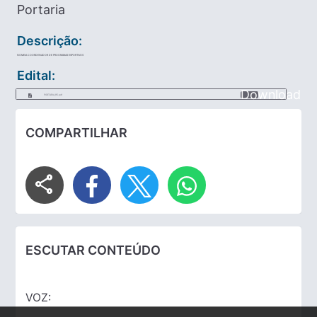
Portaria
Descrição:
NOMEIA COORDENADOR DE PROGRAMAS ESPORTIVOS
Edital:
Download
PORTARIA_115.pdf
COMPARTILHAR
share
ESCUTAR CONTEÚDO
VOZ: