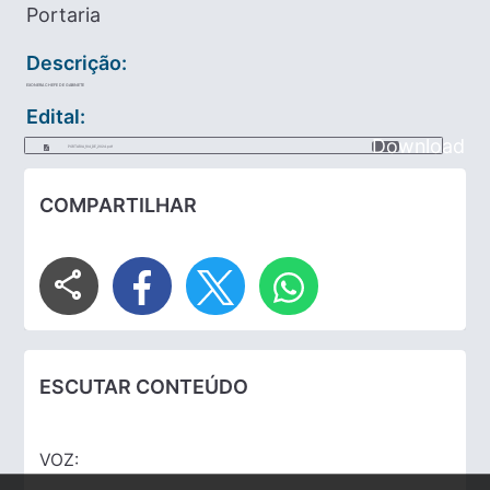
Portaria
Descrição:
EXONERA CHEFE DE GABINETE
Edital:
Download
PORTARIA_104_DE_2024.pdf
COMPARTILHAR
share
ESCUTAR CONTEÚDO
VOZ: