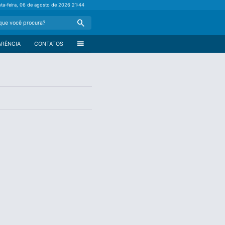
nta-feira, 06 de agosto de 2026
21:44
Search
menu
ARÊNCIA
CONTATOS