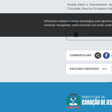
Dispõe Sobre o Cancelamento de 
Circulante, Passivo Circulante e N
Utilizamos cookies e outras tecnologias para aprimor
Edital:
continuar navegando, você concorda com estas cond
DECRETO_50_2019.pd
share
COMPARTILHAR
ESCUTAR CONTEÚDO
VOZ: