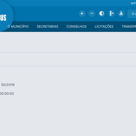
qui
Add
Remove
Contrast
Schema
Accessible
O MUNICÍPIO
SECRETARIAS
CONSELHOS
LICITAÇÕES
TRANSP
 50/2019
00:00:00