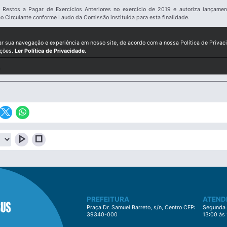
Restos a Pagar de Exercícios Anteriores no exercício de 2019 e autoriza lançamen
ão Circulante conforme Laudo da Comissão instituída para esta finalidade.
ar sua navegação e experiência em nosso site, de acordo com a nossa Política de Privac
ições.
Ler Política de Privacidade.
f
play_arrow
stop
PREFEITURA
ATEND
Praça Dr. Samuel Barreto, s/n, Centro CEP:
Segunda à
39340-000
13:00 às