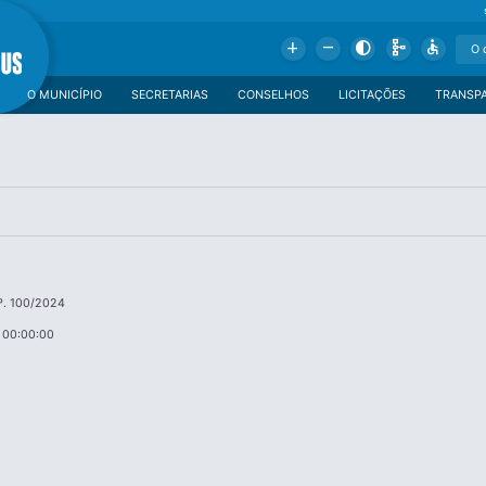
Add
Remove
Contrast
Schema
Accessible
O MUNICÍPIO
SECRETARIAS
CONSELHOS
LICITAÇÕES
TRANSP
º. 100/2024
 00:00:00