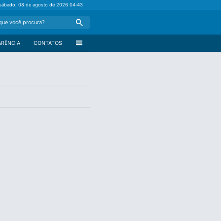
sábado, 08 de agosto de 2026
04:43
Search
menu
ARÊNCIA
CONTATOS