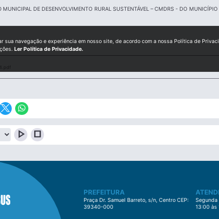
MUNICIPAL DE DESENVOLVIMENTO RURAL SUSTENTÁVEL – CMDRS - DO MUNICÍPIO 
ar sua navegação e experiência em nosso site, de acordo com a nossa Política de Privac
ições.
Ler Política de Privacidade.
4.pdf
play_arrow
stop
PREFEITURA
ATEND
Praça Dr. Samuel Barreto, s/n, Centro CEP:
Segunda à
39340-000
13:00 às