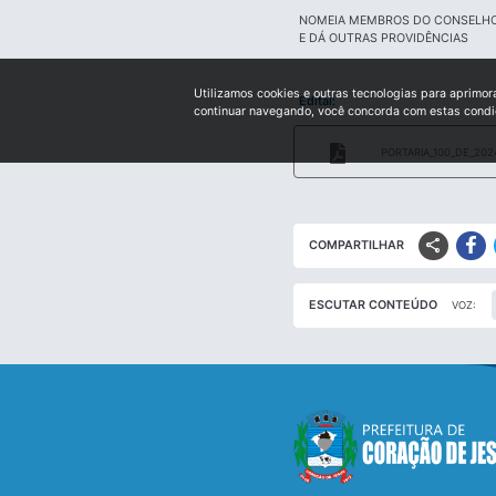
NOMEIA MEMBROS DO CONSELHO 
E DÁ OUTRAS PROVIDÊNCIAS
Utilizamos cookies e outras tecnologias para aprimor
Edital:
continuar navegando, você concorda com estas cond
PORTARIA_100_DE_202
share
COMPARTILHAR
ESCUTAR CONTEÚDO
VOZ: