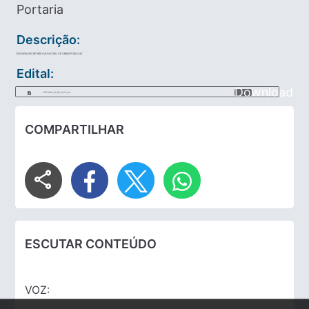
Portaria
Descrição:
EXONERA SECRETÁRIO MUNICIPAL DE OBRAS PÚBLICAS
Edital:
Download
PORTARIA_99_DE_2024.pdf
COMPARTILHAR
share
ESCUTAR CONTEÚDO
VOZ: