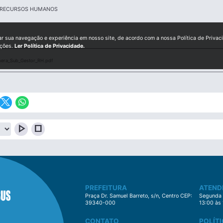
E RECURSOS HUMANOS
ar sua navegação e experiência em nosso site, de acordo com a nossa Política de Privac
ições.
Ler Política de Privacidade.
nera_Sub_Gestor_RH.pdf
play_arrow
stop
PREFEITURA
ATEND
Praça Dr. Samuel Barreto, s/n, Centro CEP:
Segunda à
39340-000
13:00 às
CONTATO
POLÍTI