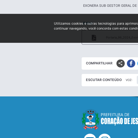
EXONERA SUB GESTOR GERAL D
Edital:
Utilizamos cookies e outras tecnologias para aprimor
continuar navegando, você concorda com estas cond
Portaria_96_2024_Exo
share
COMPARTILHAR
ESCUTAR CONTEÚDO
VOZ: