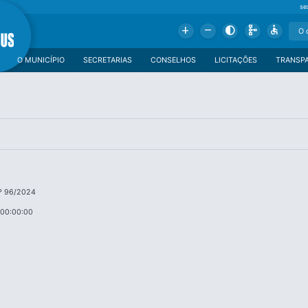
se
Add
Remove
Contrast
Schema
Accessible
O MUNICÍPIO
SECRETARIAS
CONSELHOS
LICITAÇÕES
TRANSP
º 96/2024
 00:00:00