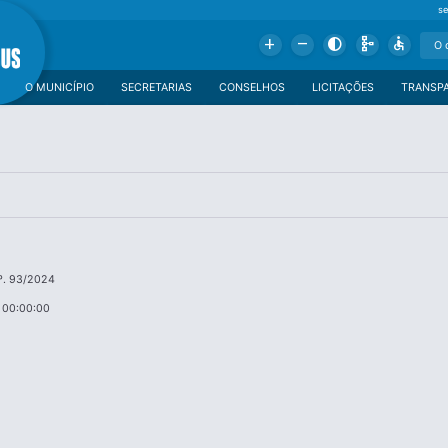
se
Add
Remove
Contrast
Schema
Accessible
O MUNICÍPIO
SECRETARIAS
CONSELHOS
LICITAÇÕES
TRANSP
º. 93/2024
 00:00:00