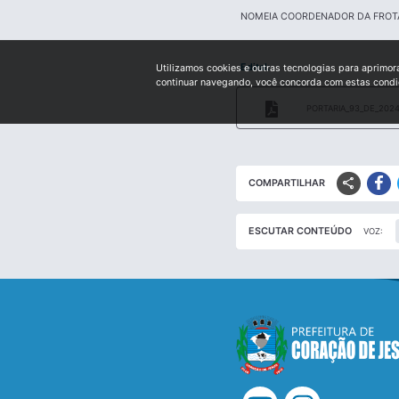
NOMEIA COORDENADOR DA FROT
Edital:
Utilizamos cookies e outras tecnologias para aprimor
continuar navegando, você concorda com estas cond
PORTARIA_93_DE_2024
share
COMPARTILHAR
ESCUTAR CONTEÚDO
VOZ: