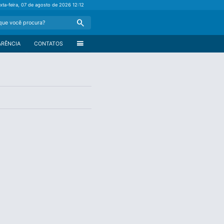
xta-feira, 07 de agosto de 2026
12:12
Search
menu
ARÊNCIA
CONTATOS