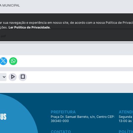
A MUNICIPAL
ar sua navegação e experiência em nosso site, de acordo com a nossa Política de Privac
ições.
Ler Política de Privacidade.
.pdf
play_arrow
stop
PREFEITURA
ATEND
Praça Dr. Samuel Barreto, s/n, Centro CEP:
Segunda à
39340-000
13:00 às
CONTATO
POLÍTI