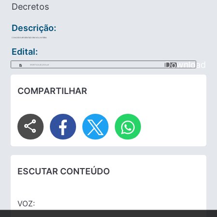
Decretos
Descrição:
CONCEDE APOSENTADORIA VOLUNTÁRIA
Edital:
Download
DECRETO_52_DE_2024.pdf
COMPARTILHAR
share
ESCUTAR CONTEÚDO
VOZ: