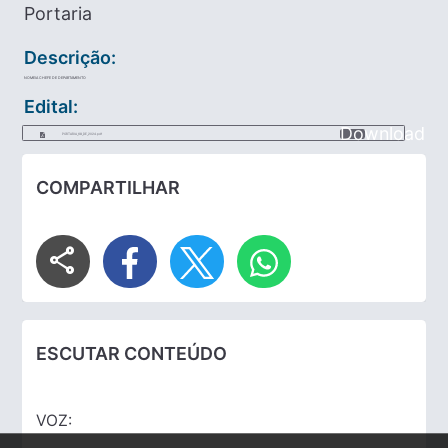
Portaria
Descrição:
NOMEIA CHEFE DE DEPARTAMENTO
Edital:
Download
PORTARIA_68_DE_2024.pdf
COMPARTILHAR
share
ESCUTAR CONTEÚDO
VOZ: