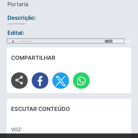
Portaria
Descrição:
NOMEIA CHEFE DE DEPARTAMENTO
Edital:
Download
PORTARIA_62_DE_2024.pdf
COMPARTILHAR
share
ESCUTAR CONTEÚDO
VOZ: