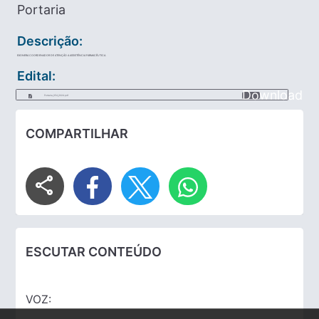
Portaria
Descrição:
EXONERA COORDENADOR DE ATENÇÃO A ASSISTÊNCIA FARMACÊUTICA.
Edital:
Download
Portaria_054_2024.pdf
COMPARTILHAR
share
ESCUTAR CONTEÚDO
VOZ: