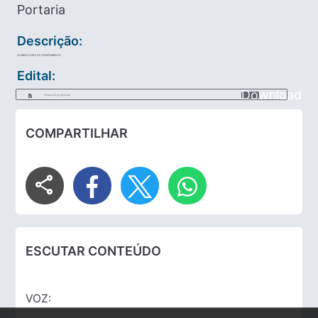
Portaria
Descrição:
NOMEIA CHEFE DE DEPARTAMENTO
Edital:
Download
Portaria_50_de_2024.pdf
COMPARTILHAR
share
ESCUTAR CONTEÚDO
VOZ: