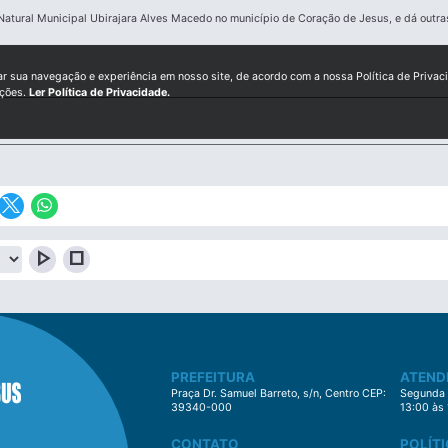
Natural Municipal Ubirajara Alves Macedo no município de Coração de Jesus, e dá outra
ar sua navegação e experiência em nosso site, de acordo com a nossa Política de Privac
ições.
Ler Política de Privacidade.
play_arrow
stop
PREFEITURA
ATEND
Praça Dr. Samuel Barreto, s/n, Centro CEP:
Segunda à
39340-000
13:00 às
CONTATO
POLÍTI