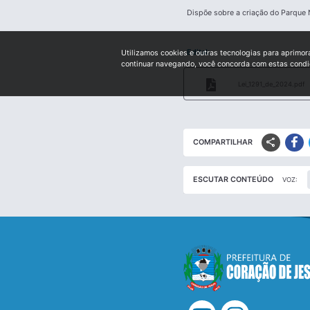
Dispõe sobre a criação do Parque 
Edital:
Utilizamos cookies e outras tecnologias para aprimor
continuar navegando, você concorda com estas cond
Lei_1291_de_2024.pdf
share
COMPARTILHAR
ESCUTAR CONTEÚDO
VOZ: