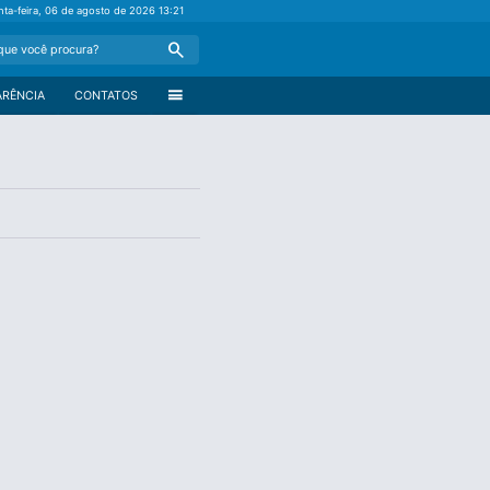
nta-feira, 06 de agosto de 2026
13:21
Search
menu
ARÊNCIA
CONTATOS