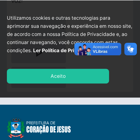
VOZ:
Utilizamos cookies e outras tecnologias para
aprimorar sua navegação e experiência em nosso site,
de acordo com a nossa Política de Privacidade e, ao
continuar navegando, você concorda com estas
play_arrow
condições.
Ler Política de Privacidade.
stop
Aceito