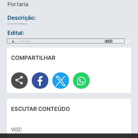
Portaria
Descrição:
EXONERA CHEFE DE DEPARTAMENTO
Edital:
Download
Portaria_34_de_2024.pdf
COMPARTILHAR
share
ESCUTAR CONTEÚDO
VOZ: