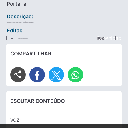
Portaria
Descrição:
EXONERA COORDENADORA DE VIGILÂNCIA SANITÁRIA
Edital:
Download
Portaria_29_de_2024.pdf
COMPARTILHAR
share
ESCUTAR CONTEÚDO
VOZ: