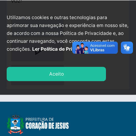
VOZ:
Utilizamos cookies e outras tecnologias para
aprimorar sua navegação e experiência em nosso site,
de acordo com a nossa Política de Privacidade e, ao
continuar navegando, você concorda com estas
play_arrow
condições.
Ler Política de Privacidade.
stop
Aceito