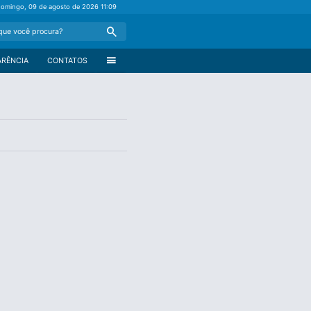
domingo, 09 de agosto de 2026
11:09
Search
menu
ARÊNCIA
CONTATOS