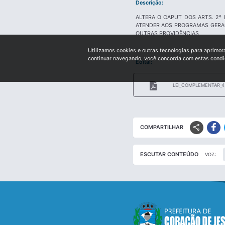
Descrição:
ALTERA O CAPUT DOS ARTS. 2º 
ATENDER AOS PROGRAMAS GERAÇ
OUTRAS PROVIDÊNCIAS
Utilizamos cookies e outras tecnologias para aprimor
continuar navegando, você concorda com estas cond
Edital:
LEI_COMPLEMENTAR_4
share
COMPARTILHAR
ESCUTAR CONTEÚDO
VOZ: