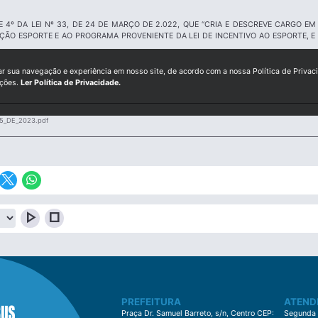
E 4º DA LEI Nº 33, DE 24 DE MARÇO DE 2.022, QUE “CRIA E DESCREVE CARGO 
ÃO ESPORTE E AO PROGRAMA PROVENIENTE DA LEI DE INCENTIVO AO ESPORTE, E 
ar sua navegação e experiência em nosso site, de acordo com a nossa Política de Privac
ições.
Ler Política de Privacidade.
5_DE_2023.pdf
play_arrow
stop
PREFEITURA
ATEND
Praça Dr. Samuel Barreto, s/n, Centro CEP:
Segunda à