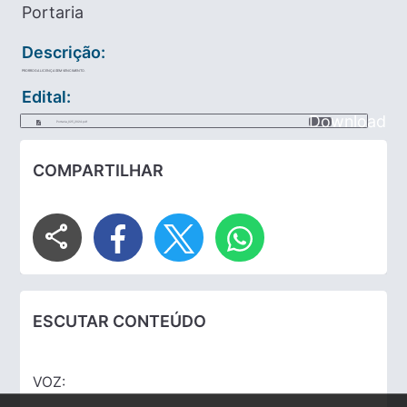
Portaria
Descrição:
PRORROGA LICENÇA SEM VENCIMENTO.
Edital:
Download
Portaria_025_2024.pdf
COMPARTILHAR
share
ESCUTAR CONTEÚDO
VOZ: