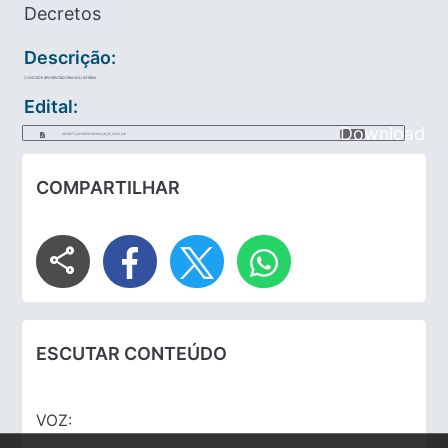
Decretos
Descrição:
CONCEDE APOSENTADORIA VOLUNTÁRIA
Edital:
Download
DECRETO_APOSENTADORIA_18_DE_2024.pdf
COMPARTILHAR
share
ESCUTAR CONTEÚDO
VOZ: