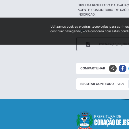
DIVULGA RESULTADO DA AVALIA
AGENTE COMUNITÁRIO DE SAÚD
INSCRIÇÃO.
Utilizamos cookies e outras tecnologias para aprimor
Edital:
continuar navegando, você concorda com estas cond
PORTARIA_23_DE_2024
share
COMPARTILHAR
ESCUTAR CONTEÚDO
VOZ: