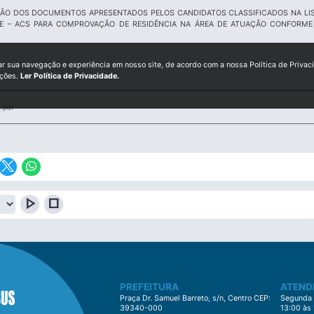
ÇÃO DOS DOCUMENTOS APRESENTADOS PELOS CANDIDATOS CLASSIFICADOS NA LIS
E – ACS PARA COMPROVAÇÃO DE RESIDÊNCIA NA ÁREA DE ATUAÇÃO CONFORME
ar sua navegação e experiência em nosso site, de acordo com a nossa Política de Privac
ições.
Ler Política de Privacidade.
.pdf
play_arrow
stop
PREFEITURA
ATEND
Praça Dr. Samuel Barreto, s/n, Centro CEP:
Segunda à
39340-000
13:00 às