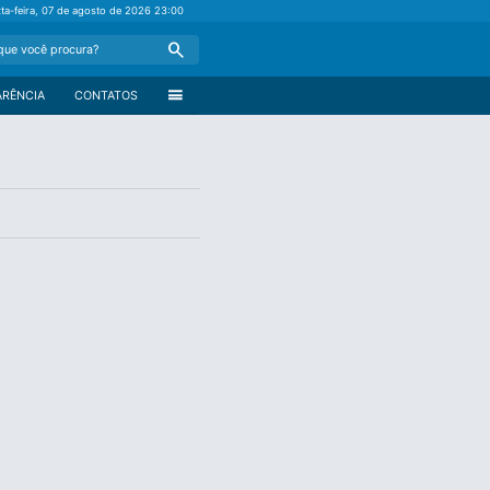
xta-feira, 07 de agosto de 2026
23:00
Search
menu
ARÊNCIA
CONTATOS