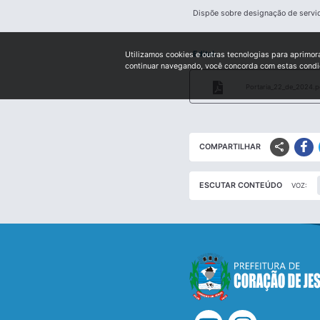
Dispõe sobre designação de servid
Edital:
Utilizamos cookies e outras tecnologias para aprimor
continuar navegando, você concorda com estas cond
Portaria_22_de_2024.p
share
COMPARTILHAR
ESCUTAR CONTEÚDO
VOZ: