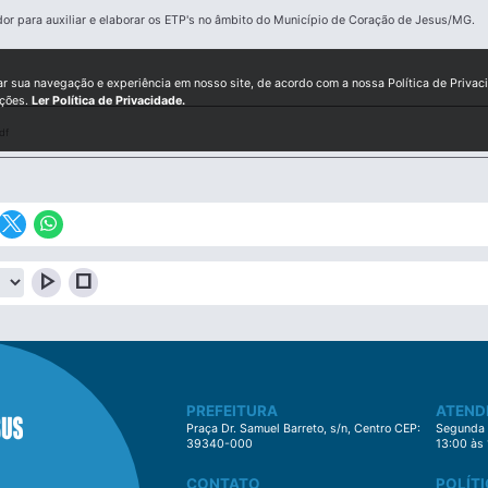
or para auxiliar e elaborar os ETP's no âmbito do Município de Coração de Jesus/MG.
ar sua navegação e experiência em nosso site, de acordo com a nossa Política de Privac
ições.
Ler Política de Privacidade.
df
play_arrow
stop
PREFEITURA
ATEND
Praça Dr. Samuel Barreto, s/n, Centro CEP:
Segunda à
39340-000
13:00 às
CONTATO
POLÍTI