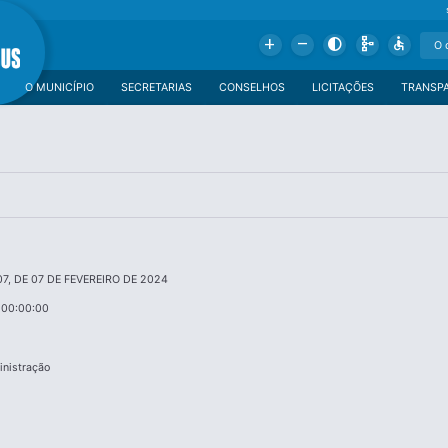
Add
Remove
Contrast
Schema
Accessible
O MUNICÍPIO
SECRETARIAS
CONSELHOS
LICITAÇÕES
TRANSP
07, DE 07 DE FEVEREIRO DE 2024
 00:00:00
inistração