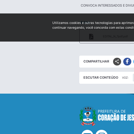
CONVOCA INTERESSADOS E DIVU
Edital:
Utilizamos cookies e outras tecnologias para aprimor
continuar navegando, você concorda com estas cond
EDITAL_N_7pdf.pdf
share
COMPARTILHAR
ESCUTAR CONTEÚDO
VOZ: