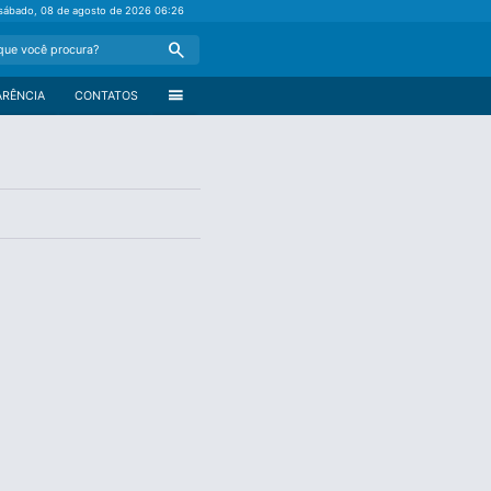
sábado, 08 de agosto de 2026
06:26
Search
menu
ARÊNCIA
CONTATOS