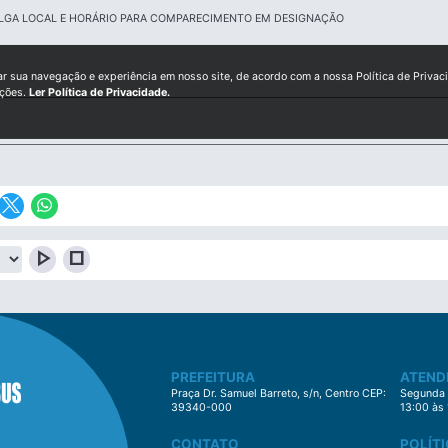
LGA LOCAL E HORÁRIO PARA COMPARECIMENTO EM DESIGNAÇÃO
ar sua navegação e experiência em nosso site, de acordo com a nossa Política de Privac
ições.
Ler Política de Privacidade.
play_arrow
stop
PREFEITURA
ATEND
Praça Dr. Samuel Barreto, s/n, Centro CEP:
Segunda à
39340-000
13:00 às
CONTATO
POLÍTI