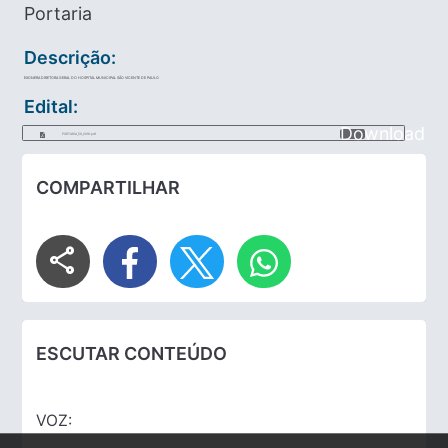
Portaria
Descrição:
EXONERA DIRETORA GERAL DO HOSPITAL MUNICIPAL SÃO VICENTE DE PAULO
Edital:
Download
PORTARIA_56_2019.pdf
COMPARTILHAR
share
ESCUTAR CONTEÚDO
VOZ: