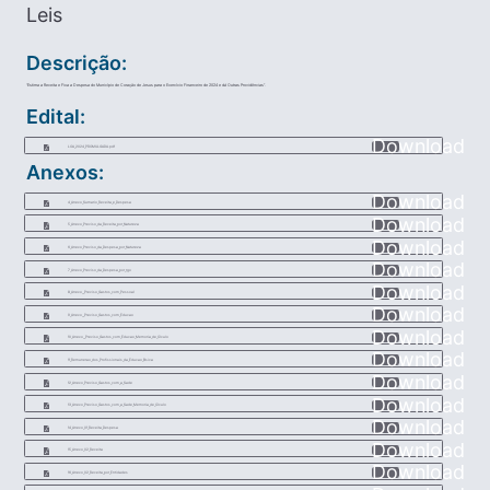
Leis
Descrição:
“Estima a Receita e Fixa a Despesa do Município de Coração de Jesus para o Exercício Financeiro de 2024 e dá Outras Providências”.
Edital:
Download
LOA_2024_PROMULGADA.pdf
Anexos:
Download
4_Anexo_Sumario_Receita_e_Despesa
Download
5_Anexo_Previso_da_Receita_por_Natureza
Download
6_Anexo_Previso_da_Despesa_por_Natureza
Download
7_Anexo_Previso_da_Despesa_por_rgo
Download
8_Anexo__Previso_Gastos_com_Pessoal
Download
9_Anexo__Previso_Gastos_com_Educao
Download
10_Anexo__Previso_Gastos_com_Educao_Memoria_de_Clculo
Download
11_Remunerao_dos_Profissionais_da_Educao_Bsica
Download
12_Anexo_Previso_Gastos_com_a_Sade
Download
13_Anexo_Previso_Gastos_com_a_Sade_Memoria_de_Clculo
Download
14_Anexo_01_Receita_Despesa
Download
15_Anexo_02_Receita
Download
16_Anexo_02_Receita_por_Entidades