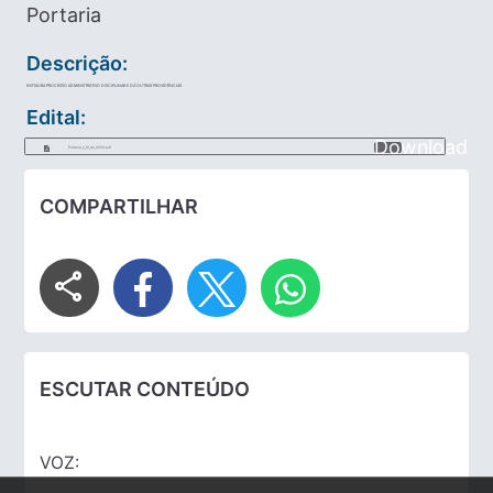
Portaria
Descrição:
INSTAURA PROCESSO ADMINISTRATIVO DISCIPLINAR E DÁ OUTRAS PROVIDÊNCIAS
Edital:
Download
Portaria_n_10_de_2024.pdf
COMPARTILHAR
share
ESCUTAR CONTEÚDO
VOZ: