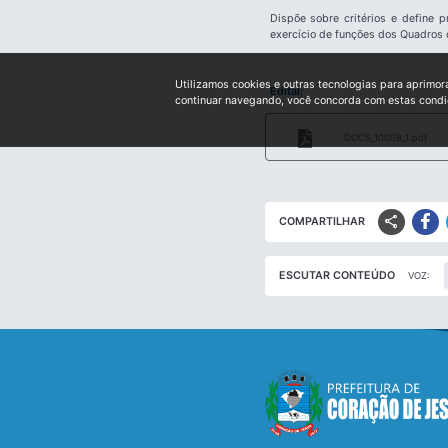
Dispõe sobre critérios e define 
exercício de funções dos Quadros 
Utilizamos cookies e outras tecnologias para aprimor
Edital:
continuar navegando, você concorda com estas cond
DOCS_10008_1.pdf
share
COMPARTILHAR
ESCUTAR CONTEÚDO
VOZ: