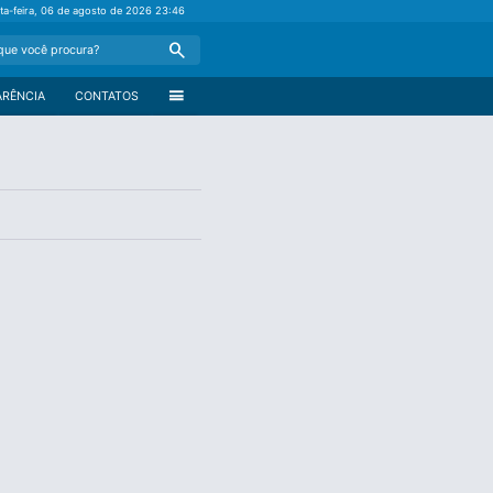
nta-feira, 06 de agosto de 2026
23:46
Search
menu
ARÊNCIA
CONTATOS