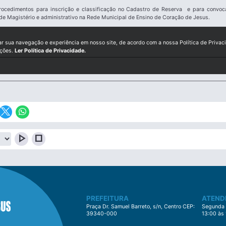
procedimentos para inscrição e classificação no Cadastro de Reserva e para convo
de Magistério e administrativo na Rede Municipal de Ensino de Coração de Jesus.
ar sua navegação e experiência em nosso site, de acordo com a nossa Política de Privac
ições.
Ler Política de Privacidade.
play_arrow
stop
PREFEITURA
ATEND
Praça Dr. Samuel Barreto, s/n, Centro CEP:
Segunda à
39340-000
13:00 às