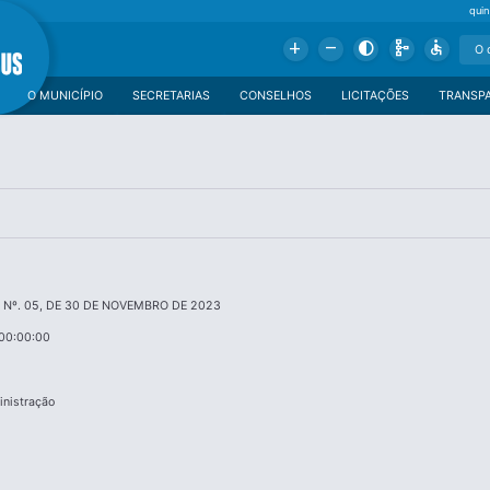
qui
Add
Remove
Contrast
Schema
Accessible
O MUNICÍPIO
SECRETARIAS
CONSELHOS
LICITAÇÕES
TRANSP
Nº. 05, DE 30 DE NOVEMBRO DE 2023
00:00:00
inistração