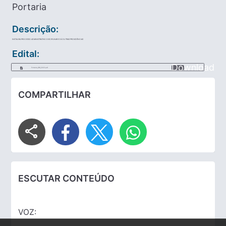
Portaria
Descrição:
INSTAURA PROCESSO ADMINISTRATIVO DISCIPLINAR E DÁ OUTRAS PROVIDÊNCIAS
Edital:
Download
Portaria_188_2023.pdf
COMPARTILHAR
share
ESCUTAR CONTEÚDO
VOZ: