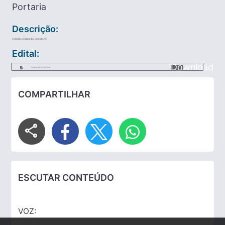
Portaria
Descrição:
CONCEDE LICENÇA SEM VENCIMENTO
Edital:
Download
Portaria_183_de_2023.pdf
COMPARTILHAR
share
ESCUTAR CONTEÚDO
VOZ: